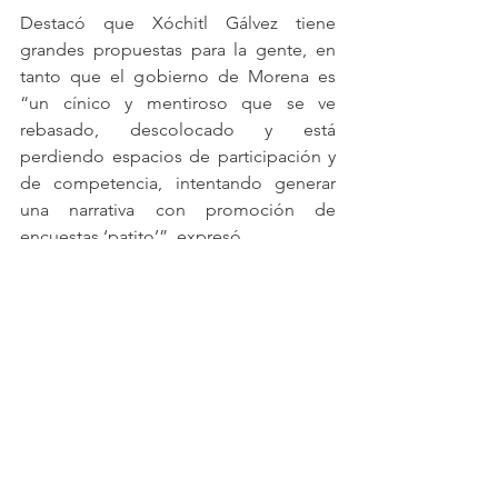
Destacó que Xóchitl Gálvez tiene 
grandes propuestas para la gente, en 
tanto que el gobierno de Morena es 
“un cínico y mentiroso que se ve 
rebasado, descolocado y está 
perdiendo espacios de participación y 
de competencia, intentando generar 
una narrativa con promoción de 
encuestas ‘patito’”, expresó.
Por su parte, Jesús Zambrano Grijalva, 
líder nacional del PRD, hizo énfasis en 
la importancia de ensamblar el trabajo 
de campaña a nivel nacional, desde 
abajo con las estructuras de las tres 
vertientes partidistas y con las 
importantes aportaciones de los 
Xochilovers
, “que en su gran diversidad 