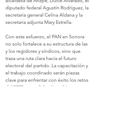
alcaldesa de Arizpe, Dulce Alvarado, el 
diputado federal Agustín Rodríguez, la 
secretaria general Celina Aldana y la 
secretaria adjunta Mary Estrella. 
Con este esfuerzo, el PAN en Sonora 
no solo fortalece a su estructura de las 
y los regidores y síndicos, sino que 
traza una ruta clara hacia el futuro 
electoral del partido. La capacitación y 
el trabajo coordinado serán piezas 
clave para enfrentar con éxito los retos 
del 2027, consolidando gobiernos 
eficientes y una oposición responsable 
y bien preparada.