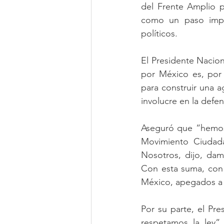
del Frente Amplio po
como un paso impor
políticos.
El Presidente Nacio
por México es, por 
para construir una a
involucre en la defe
Aseguró que “hemos 
Movimiento Ciudada
Nosotros, dijo, dam
Con esta suma, con 
México, apegados a l
Por su parte, el Pr
respetamos la ley”