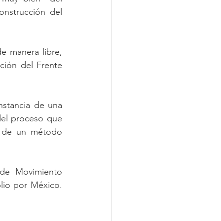
nstrucción del 
e manera libre, 
ión del Frente 
nstancia de una 
del proceso que 
a de un método 
 de Movimiento 
io por México. 