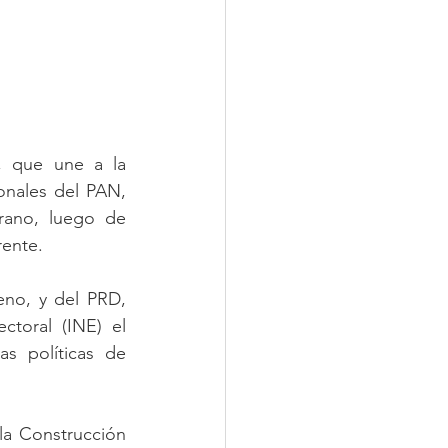
 que une a la 
onales del PAN, 
ano, luego de 
ente.  
no, y del PRD, 
toral (INE) el 
s políticas de 
la Construcción 