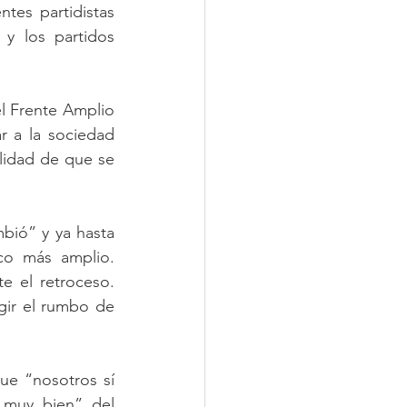
tes partidistas 
y los partidos 
l Frente Amplio 
 a la sociedad 
lidad de que se 
ió” y ya hasta 
co más amplio. 
 el retroceso. 
ir el rumbo de 
ue “nosotros sí 
 muy bien” del 