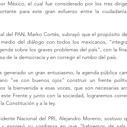
r México, el cual fue considerado por los tres dirigen
tante para este gran esfuerzo entre la ciudadanía 
nal del PAN, Marko Cortés, subrayó que el propósito de
medio del diálogo con todos los mexicanos, “integrar
genda sobre los graves problemas del país”, con la fina
nsa de la democracia y en corregir el rumbo del país.
generado un gran entusiasmo, la agenda pública camb
no “ve con buenos ojos” construir un frente políti
os la bienvenida a esas voces, que son necesarias ante
este Frente y junto con la sociedad, lograremos correg
a Constitución y a la ley.
esidente Nacional del PRI, Alejandro Moreno, sostuvo q
, y expresó su confianza en que “habremos de salir