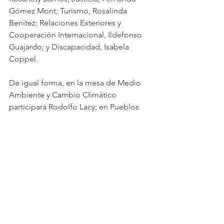
Gómez Mont; Turismo, Rosalinda 
Benítez; Relaciones Exteriores y 
Cooperación Internacional, Ildefonso 
Guajardo; y Discapacidad, Isabela 
Coppel.
De igual forma, en la mesa de Medio 
Ambiente y Cambio Climático 
participará Rodolfo Lacy; en Pueblos 
Indígenas y Afromexicanos, Eufrosina 
Cruz; en Agua, José Luis Luege 
Tamargo; Deporte, Edna Gisel Díaz; 
Seguridad, Rubén Moreira; Experiencia 
Internacional en la Niñez y Juventud 
Mexicanas, Verónica Juárez; Gobiernos 
de Coalición, Jesús Ortega; Derechos 
de las Mujeres y las Niñas, Angélica de 
la Peña; Salud, Éctor Jaime Ramírez; 