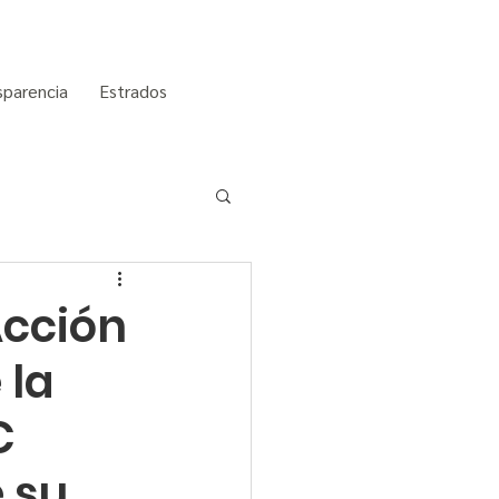
sparencia
Estrados
Acción
 la
C
 su