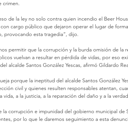
e crimen.
so de la ley no solo contra quien incendio el Beer Hou
s con cargo público que dejaron operar el lugar de forma 
, provocando esta tragedia”, dijo.
 permitir que la corrupción y la burda omisión de la r
licos vuelvan a resultar en pérdida de vidas, por eso ex
del alcalde Santos González Yescas, afirmó Gildardo Rea
eja porque la ineptitud del alcalde Santos González Yes
cción civil y quienes resulten responsables atentan, cu
 vida, a la justicia, a la reparación del daño y a la verda
 la corrupción e impunidad del gobierno municipal de 
ntes, por lo que le daremos seguimiento a esta denunci