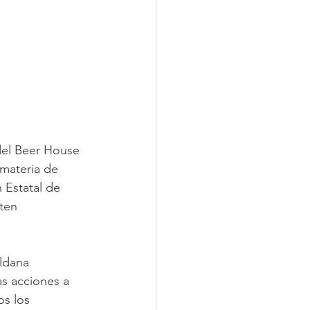
del Beer House 
materia de 
 Estatal de 
ten 
ldana 
s acciones a 
s los 