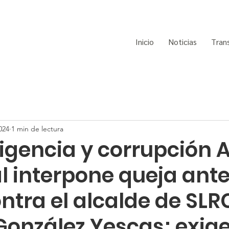
Inicio
Noticias
Tran
024
1 min de lectura
ligencia y corrupción 
 interpone queja ante
ntra el alcalde de SLR
González Yescas; exige