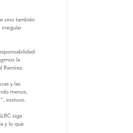
se sino también 
irregular 
esponsabilidad 
igimos la 
l Ramírez.
cas y las 
ando menos, 
d”, sostuvo.
SLRC siga 
a y lo que 