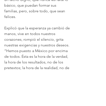
básico, que puedan formar sus 
familias, pero, sobre todo, que sean 
felices.
Explicó que la esperanza ya cambió de 
manos, vive en todos nuestros 
corazones, rompió el silencio, grita 
nuestras exigencias y nuestros deseos.
“Hemos puesto a México por encima 
de todos. Ésta es la hora de la verdad, 
la hora de los resultados, no de los 
pretextos; la hora de la realidad, no de 
las mentiras; la hora del activismo, no 
de la propaganda”, expresó.
Por último, Gálvez Ruiz sostuvo que es 
la hora de luchar con todo el corazón 
por nuestros abuelos, nuestros padres, 