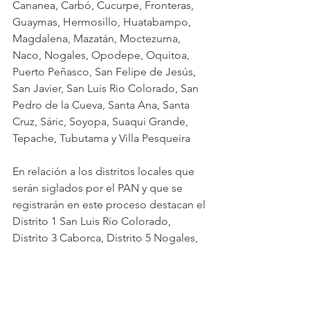
Cananea, Carbó, Cucurpe, Fronteras, 
Guaymas, Hermosillo, Huatabampo, 
Magdalena, Mazatán, Moctezuma, 
Naco, Nogales, Opodepe, Oquitoa, 
Puerto Peñasco, San Felipe de Jesús, 
San Javier, San Luis Rio Colorado, San 
Pedro de la Cueva, Santa Ana, Santa 
Cruz, Sáric, Soyopa, Suaqui Grande, 
Tepache, Tubutama y Villa Pesqueira​
En relación a los distritos locales que 
serán siglados por el PAN y que se 
registrarán en este proceso destacan el 
Distrito 1 San Luis Río Colorado, 
Distrito 3 Caborca, Distrito 5 Nogales, 
Distrito 7 Agua Prieta, Distrito 8 
Hermosillo, Distrito 10 Hermosillo, 
Distrito 15 Cajeme, Distrito 18 Cananea 
y Distrito 19 Navojoa.