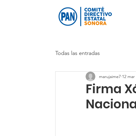
Todas las entradas
marujaime7
12 mar
Firma X
Nacional