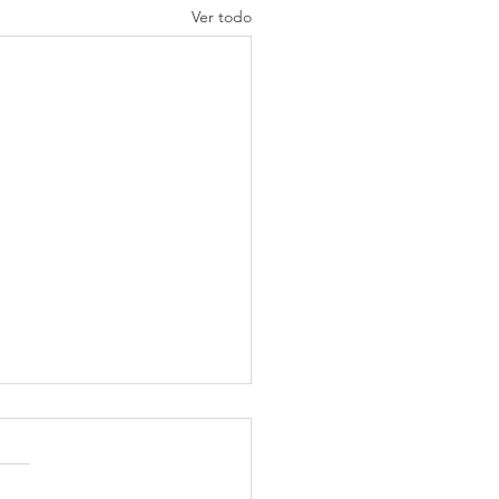
Ver todo
vamos a permitir que
entralicen y
gasten los ahorros