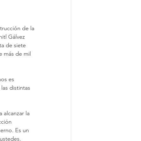
trucción de la 
itl Gálvez 
a de siete 
e más de mil 
os es 
las distintas 
a alcanzar la 
cción 
ierno. Es un 
ustedes. 