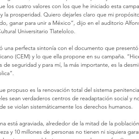
ue los cuatro valores con los que he iniciado esta campañ
d y la prosperidad. Quiero dejarles claro que mi propósito
do, ganar para unir a México”, dijo en el auditorio Alfon
ltural Universitario Tlatelolco.
 una perfecta sintonía con el documento que presentó 
cano (CEM) y lo que ella propone en su campaña. “Hice
 de seguridad y para mí, la más importante, es la desmil
lica”.  
e propuso es la renovación total del sistema penitenciar
les sean verdaderos centros de readaptación social y n
de se violan sistemáticamente los derechos humanos.
a está agraviada, alrededor de la mitad de la población
za y 10 millones de personas no tienen ni siquiera gara