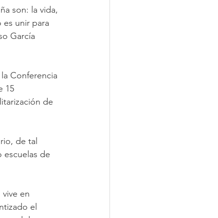
a son: la vida, 
 es unir para 
so García 
la Conferencia 
 15 
itarización de 
io, de tal 
o escuelas de 
 vive en 
ntizado el 