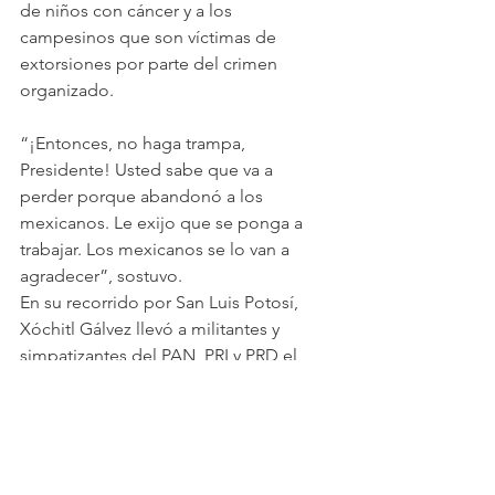
de niños con cáncer y a los 
campesinos que son víctimas de 
extorsiones por parte del crimen 
organizado.
“¡Entonces, no haga trampa, 
Presidente! Usted sabe que va a 
perder porque abandonó a los 
mexicanos. Le exijo que se ponga a 
trabajar. Los mexicanos se lo van a 
agradecer”, sostuvo.
En su recorrido por San Luis Potosí, 
Xóchitl Gálvez llevó a militantes y 
simpatizantes del PAN, PRI y PRD el 
mensaje que la esperanza ya cambió 
de manos y ahora nos pertenece a 
todos.